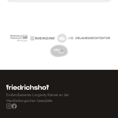
Evidenzbasiertes Longevity Retreat an der
Mecklenburgischen Seenplatte.