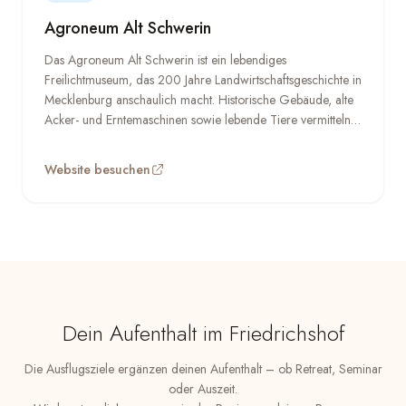
Agroneum Alt Schwerin
Das Agroneum Alt Schwerin ist ein lebendiges
Freilichtmuseum, das 200 Jahre Landwirtschaftsgeschichte in
Mecklenburg anschaulich macht. Historische Gebäude, alte
Acker- und Erntemaschinen sowie lebende Tiere vermitteln
ein echtes Gefühl für das bäuerliche Leben vergangener
Jahrhunderte. Für Familien mit Kindern ein besonders
Website besuchen
schöner Ausflug – und für alle, die wissen möchten, wie das
Land, das sie gerade umgibt, über Generationen
bewirtschaftet wurde.
Dein Aufenthalt im Friedrichshof
Die Ausflugsziele ergänzen deinen Aufenthalt – ob Retreat, Seminar
oder Auszeit.