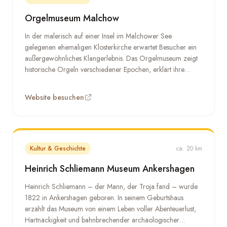
Orgelmuseum Malchow
In der malerisch auf einer Insel im Malchower See
gelegenen ehemaligen Klosterkirche erwartet Besucher ein
außergewöhnliches Klangerlebnis. Das Orgelmuseum zeigt
historische Orgeln verschiedener Epochen, erklärt ihre
Bauweise und lässt sie klingen. Für Musikbegeisterte und
Kulturinteressierte ein stiller, beeindruckender Ort –
Website besuchen
eingebettet in das mittelalterliche Stadtbild von Malchow.
Kultur & Geschichte
ca. 20 km
Heinrich Schliemann Museum Ankershagen
Heinrich Schliemann – der Mann, der Troja fand – wurde
1822 in Ankershagen geboren. In seinem Geburtshaus
erzählt das Museum von einem Leben voller Abenteuerlust,
Hartnäckigkeit und bahnbrechender archäologischer