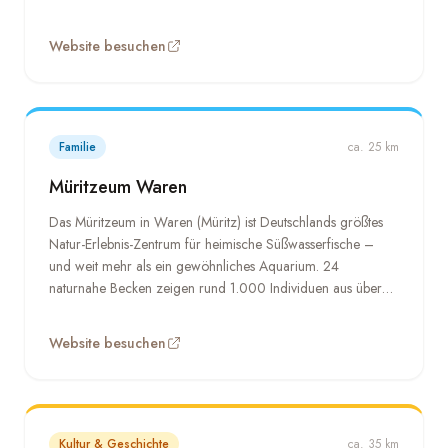
Mecklenburgischen Seenplatte abseits von
Touristenmagneten erleben möchte, ist hier genau richtig.
Website besuchen
Regionale Produkte, handgemachte Dinge und ein Ort, an
dem Zeit langsamer zu fließen scheint.
Familie
ca. 25 km
Müritzeum Waren
Das Müritzeum in Waren (Müritz) ist Deutschlands größtes
Natur-Erlebnis-Zentrum für heimische Süßwasserfische –
und weit mehr als ein gewöhnliches Aquarium. 24
naturnahe Becken zeigen rund 1.000 Individuen aus über
50 heimischen Tierarten – Fische, Krebse, Muscheln und
Schildkröten – in lebendigen Nachbildungen ihrer
Website besuchen
natürlichen Lebensräume. Ein Ausflug, der Groß und Klein
gleichermaßen fasziniert und das Bewusstsein für die stille
Unterwasserwelt der Seenplatte schärft.
Kultur & Geschichte
ca. 35 km