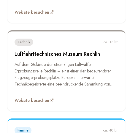
Entdeckungen. Persönliche Gegenstände, Dokumente und
Exponate zu den Ausgrabungen lassen die Person hinter
Website besuchen
dem Mythos lebendig werden. Ein lohnender Stopp für alle,
die Geschichte nicht nur lesen, sondern spüren wollen.
Technik
ca. 15 km
Luftfahrttechnisches Museum Rechlin
Auf dem Gelände der ehemaligen Luftwaffen-
Erprobungsstelle Rechlin – einst einer der bedeutendsten
Flugzeugerprobungsplätze Europas – erwartet
Technikbegeisterte eine beeindruckende Sammlung von
Flugzeugen und Hubschraubern. Das Museum erzählt die
Geschichte der Luftfahrt im 20. Jahrhundert und gibt einen
Website besuchen
seltenen Einblick in eine militärische Vergangenheit, die die
Region bis heute prägt.
Familie
ca. 40 km