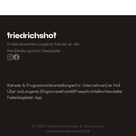
Evidenzbasiertes Longevity Retreat an der
Mecklenburgischen Seenplatte.
Retreats & Programme
Veranstaltungen
Für Unternehmen
Der Hof
Über uns
Longevity-Blog
Anreise
Kontakt
Presse
Architektur
Newsletter
Fastenbegleiter-App
© 2026 Friedrichshof Retreat- & Seminarhaus
Impressum
Datenschutz
AGB